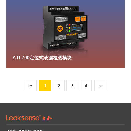
ATL700定位式液漏检测模块
«
1
2
3
4
»