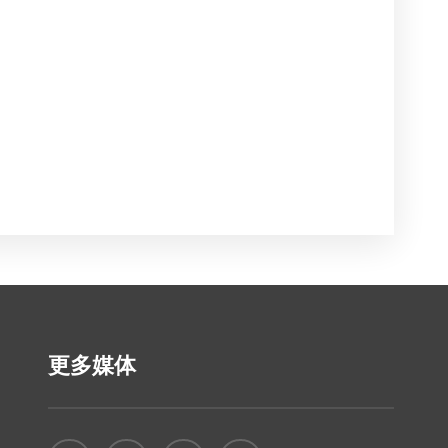
检测探头
检测灵敏
检测水位
塑料外壳
电源要求
工作环境
尺寸重量
继电器输
接线端子
更多媒体