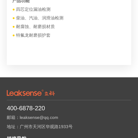
产品功能
质
●
四芯定位漏油检测
颜
●
柴油、汽油、润滑油检测
线
●
耐腐蚀、耐磨损材质
断
●
特氟龙耐磨损护套
检
最
响应
所
材
汽
柴油
400-6878-220
导
器
邮箱：leaksense@qq.com
地址：广州市天河区华观路1933号
原
润