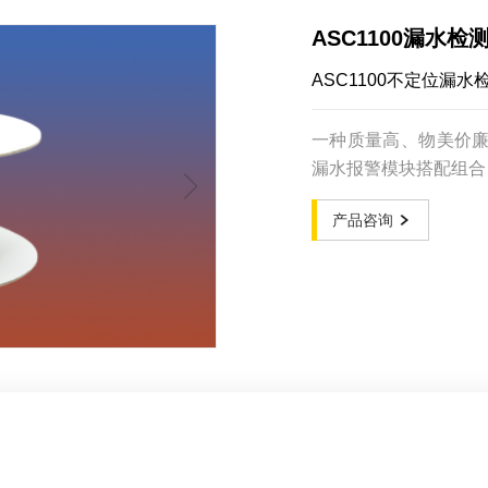
ASC1100漏水检
ASC1100不定位漏水
一种质量高、物美价廉
漏水报警模块搭配组合
产品咨询