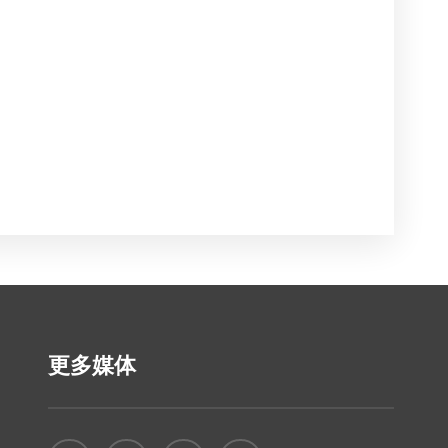
质量
颜色
线缆直径
断裂强度
线缆材料
最大暴露
更多媒体