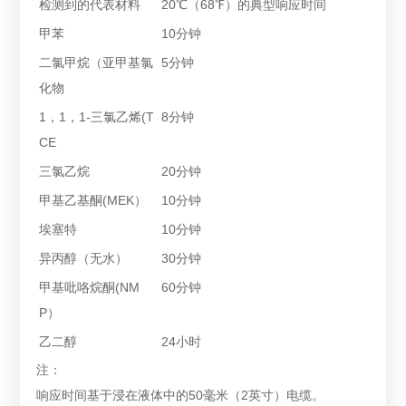
检测到的代表材料
20℃（68℉）的典型响应时间
颜
甲苯
10分钟
线
二氯甲烷（亚甲基氯
5分钟
工
化物
拉
1，1，1-三氯乙烯(T
8分钟
弯
CE
压
三氯乙烷
20分钟
甲基乙基酮(MEK）
10分钟
不
埃塞特
10分钟
异丙醇（无水）
30分钟
甲基吡咯烷酮(NM
60分钟
P）
乙二醇
24小时
注：
响应时间基于浸在液体中的50毫米（2英寸）电缆。