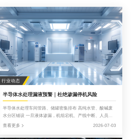
行业动态
半导体水处理漏液预警｜杜绝渗漏停机风险
半导体水处理车间管路、储罐密集排布 高纯水管、酸碱废
水分区铺设 一旦液体渗漏，机组宕机、产线中断、人员安
全、环保处罚多重隐患接踵而至！ 立科LEAKSENSE成熟
查看更多
2026-07-03
漏液智能预警方案 专为纯水 / 废水站工况定制，实时智能
监测渗漏风险