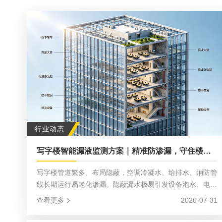
行业动态
写字楼智能漏液监测方案｜精准防渗漏，守住楼宇运营安全
写字楼管道繁多、布局隐蔽，空调冷凝水、给排水、消防管
线长期运行易老化渗漏。隐蔽漏水极易引发设备泡水、电路
短路、吊顶破损、租户纠纷，传统人工巡检盲区多、响应
查看更多
2026-07-31
慢、成本高，难以适配现代楼宇运维需求。 想要高效规避
漏水风险，一套全覆盖、智能化、24小时值守的全套漏液